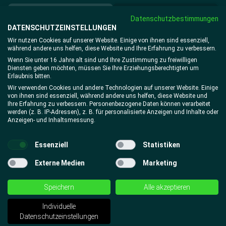
Einloggen
Mitglied werden
Datenschutzbestimmungen
DATENSCHUTZEINSTELLUNGEN
Wir nutzen Cookies auf unserer Website. Einige von ihnen sind essenziell,
während andere uns helfen, diese Website und Ihre Erfahrung zu verbessern.
Passwort
vergessen?
Wenn Sie unter 16 Jahre alt sind und Ihre Zustimmung zu freiwilligen
Diensten geben möchten, müssen Sie Ihre Erziehungsberechtigten um
Erlaubnis bitten.
Wir verwenden Cookies und andere Technologien auf unserer Website. Einige
von ihnen sind essenziell, während andere uns helfen, diese Website und
Ihre Erfahrung zu verbessern. Personenbezogene Daten können verarbeitet
werden (z. B. IP-Adressen), z. B. für personalisierte Anzeigen und Inhalte oder
Anzeigen- und Inhaltsmessung.
Essenziell
Statistiken
Externe Medien
Marketing
Speichern
Alle akzeptieren
HAST DU FRAGEN?
Schicke uns eine E-Mail an
service@xtrafit.de
Wir melden uns
Individuelle
schnellstmöglich zurück.
Datenschutzeinstellungen