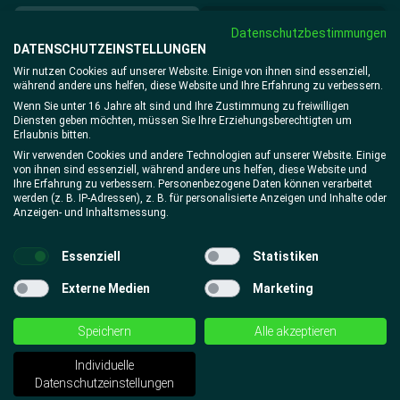
Einloggen
Mitglied werden
Datenschutzbestimmungen
DATENSCHUTZEINSTELLUNGEN
Wir nutzen Cookies auf unserer Website. Einige von ihnen sind essenziell,
während andere uns helfen, diese Website und Ihre Erfahrung zu verbessern.
Passwort
vergessen?
Wenn Sie unter 16 Jahre alt sind und Ihre Zustimmung zu freiwilligen
Diensten geben möchten, müssen Sie Ihre Erziehungsberechtigten um
Erlaubnis bitten.
Wir verwenden Cookies und andere Technologien auf unserer Website. Einige
von ihnen sind essenziell, während andere uns helfen, diese Website und
Ihre Erfahrung zu verbessern. Personenbezogene Daten können verarbeitet
werden (z. B. IP-Adressen), z. B. für personalisierte Anzeigen und Inhalte oder
Anzeigen- und Inhaltsmessung.
Essenziell
Statistiken
Externe Medien
Marketing
Speichern
Alle akzeptieren
HAST DU FRAGEN?
Schicke uns eine E-Mail an
service@xtrafit.de
Wir melden uns
Individuelle
schnellstmöglich zurück.
Datenschutzeinstellungen